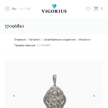
0
Ru
Lv
En
57096810
Главная
Каталог
Серебряные изделия
Иконки
Православные
57096810