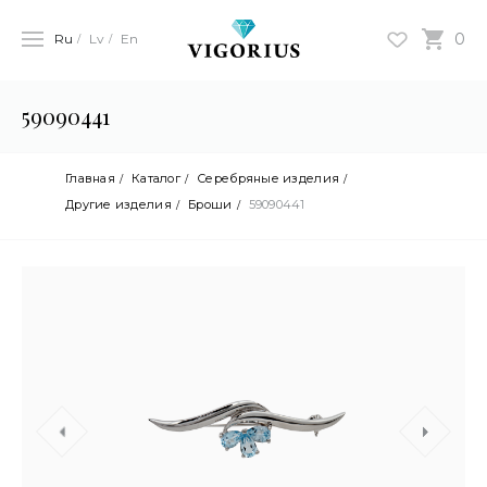
0
Ru
Lv
En
59090441
Главная
Каталог
Серебряные изделия
Другие изделия
Броши
59090441