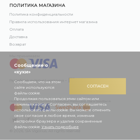
ПОЛИТИКА МАГАЗИНА
Политика конфиденциальности
Правила использования интернет магазина
Оплата
Доставка
Возврат
Мы принимаем:
Сообщение о
«куки»
Разработка интернет-магазина –
Сообщаем, что на этом
СОГЛАСЕН
сайте используются
файлы cookie.
Продолжая пользоваться этим сайтом или
Надежные покупки онлайн с помощью Mastercard, Visa и Swedbank
нажимая кнопку «Согласен», вы соглашаетесь
использовать файлы cookie. Вы можете отменить
свое согласие в любое время, изменив
настройки браузера и удалив сохраненные
файлы cookie.
Узнать подробнее
© 2026, SIA Vigorius, All rights reserved