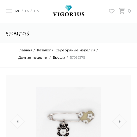
0
Ru
Lv
En
57097275
Главная
Каталог
Серебряные изделия
Другие изделия
Броши
57097275