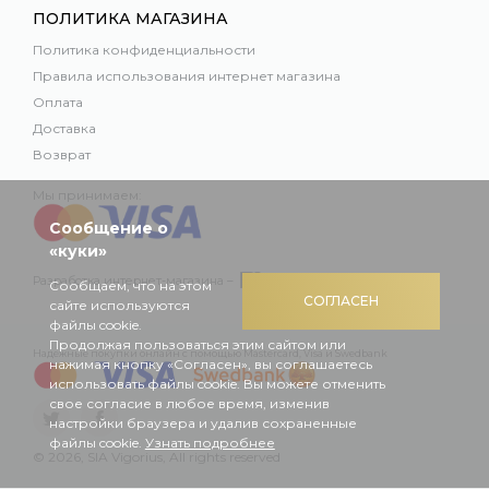
ПОЛИТИКА МАГАЗИНА
Политика конфиденциальности
Правила использования интернет магазина
Оплата
Доставка
Возврат
Мы принимаем:
Сообщение о
«куки»
Разработка интернет-магазина –
Сообщаем, что на этом
СОГЛАСЕН
сайте используются
файлы cookie.
Продолжая пользоваться этим сайтом или
Надежные покупки онлайн с помощью Mastercard, Visa и Swedbank
нажимая кнопку «Согласен», вы соглашаетесь
использовать файлы cookie. Вы можете отменить
свое согласие в любое время, изменив
настройки браузера и удалив сохраненные
файлы cookie.
Узнать подробнее
© 2026, SIA Vigorius, All rights reserved