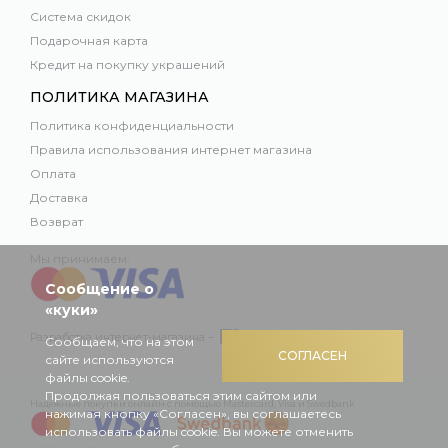
Система скидок
Подарочная карта
Кредит на покупку украшений
ПОЛИТИКА МАГАЗИНА
Политика конфиденциальности
Правила использования интернет магазина
Оплата
Доставка
Возврат
Мы принимаем:
Сообщение о
«куки»
Разработка интернет-магазина –
Сообщаем, что на этом
СОГЛАСЕН
сайте используются
файлы cookie.
Продолжая пользоваться этим сайтом или
Надежные покупки онлайн с помощью Mastercard, Visa и Swedbank
нажимая кнопку «Согласен», вы соглашаетесь
использовать файлы cookie. Вы можете отменить