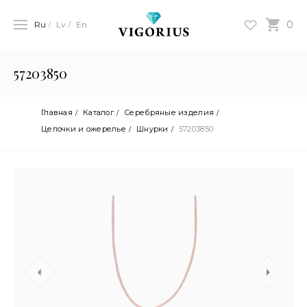
0
Ru
Lv
En
57203850
Главная
Каталог
Серебряные изделия
Цепочки и ожерелье
Шнурки
57203850