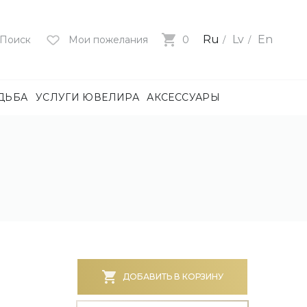
Ru
Lv
En
Поиск
Мои пожелания
0
ДЬБА
УСЛУГИ ЮВЕЛИРА
АКСЕССУАРЫ
лия
ца
нями
и
ие
нями
БОТА)
ДОБАВИТЬ В КОРЗИНУ
е