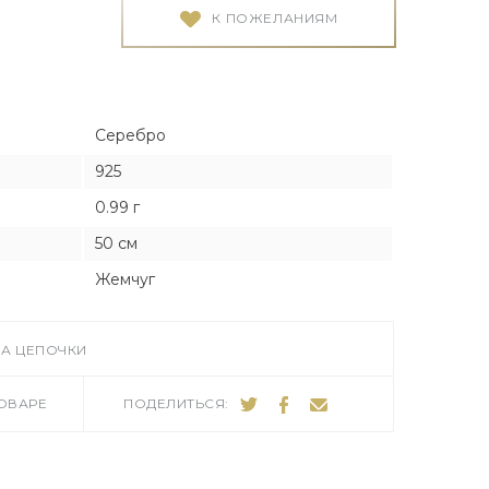
Я
Я
К ПОЖЕЛАНИЯМ
тука
тука
Серебро
925
0.99 г
ро
50 см
Жемчуг
А ЦЕПОЧКИ
ТОВАРЕ
ПОДЕЛИТЬСЯ: