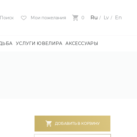
Ru
Lv
En
Поиск
Мои пожелания
0
ДЬБА
УСЛУГИ ЮВЕЛИРА
АКСЕССУАРЫ
лия
ца
нями
и
ие
нями
БОТА)
ДОБАВИТЬ В КОРЗИНУ
е