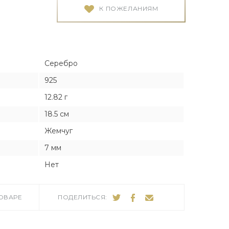
Я
Я
К ПОЖЕЛАНИЯМ
тука
тука
Серебро
925
12.82 г
ро
18.5 см
Жемчуг
7 мм
Нет
ТОВАРЕ
ПОДЕЛИТЬСЯ: