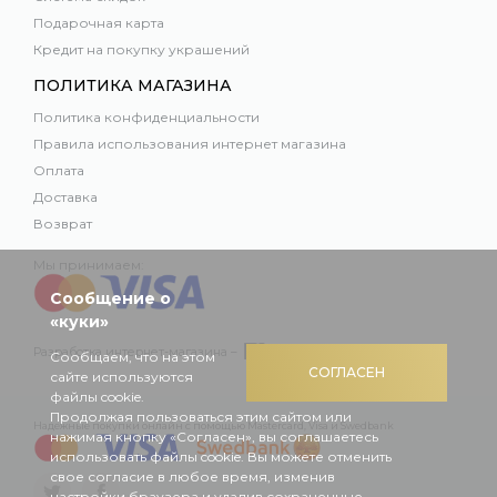
Подарочная карта
Кредит на покупку украшений
ПОЛИТИКА МАГАЗИНА
Политика конфиденциальности
Правила использования интернет магазина
Оплата
Доставка
Возврат
Мы принимаем:
Сообщение о
«куки»
Разработка интернет-магазина –
Сообщаем, что на этом
СОГЛАСЕН
сайте используются
файлы cookie.
Продолжая пользоваться этим сайтом или
Надежные покупки онлайн с помощью Mastercard, Visa и Swedbank
нажимая кнопку «Согласен», вы соглашаетесь
использовать файлы cookie. Вы можете отменить
свое согласие в любое время, изменив
настройки браузера и удалив сохраненные