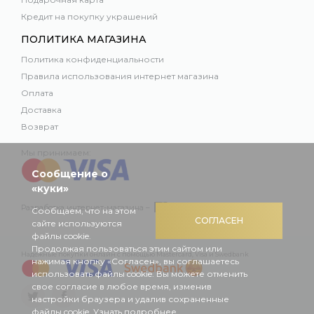
Кредит на покупку украшений
ПОЛИТИКА МАГАЗИНА
Политика конфиденциальности
Правила использования интернет магазина
Оплата
Доставка
Возврат
Мы принимаем:
Сообщение о
«куки»
Разработка интернет-магазина –
Сообщаем, что на этом
СОГЛАСЕН
сайте используются
файлы cookie.
Продолжая пользоваться этим сайтом или
Надежные покупки онлайн с помощью Mastercard, Visa и Swedbank
нажимая кнопку «Согласен», вы соглашаетесь
использовать файлы cookie. Вы можете отменить
свое согласие в любое время, изменив
настройки браузера и удалив сохраненные
файлы cookie.
Узнать подробнее