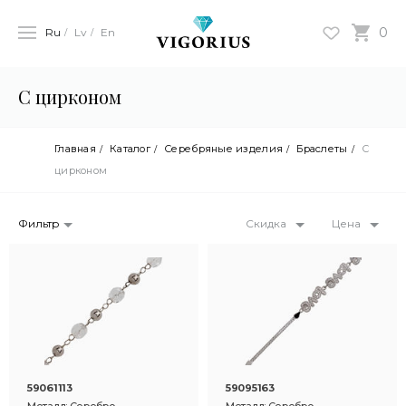
0
Ru
Lv
En
С цирконом
Главная
Каталог
Серебряные изделия
Браслеты
С
цирконом
Фильтр
Скидка
Цена
59061113
59095163
Металл: Серебро
Металл: Серебро