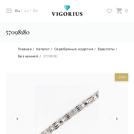
0
Ru
Lv
En
57098180
Главная
Каталог
Серебряные изделия
Браслеты
Без камней
57098180
-20%