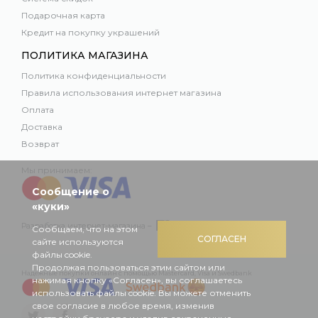
Подарочная карта
Кредит на покупку украшений
ПОЛИТИКА МАГАЗИНА
Политика конфиденциальности
Правила использования интернет магазина
Оплата
Доставка
Возврат
Мы принимаем:
Сообщение о
«куки»
Разработка интернет-магазина –
Сообщаем, что на этом
СОГЛАСЕН
сайте используются
файлы cookie.
Продолжая пользоваться этим сайтом или
Надежные покупки онлайн с помощью Mastercard, Visa и Swedbank
нажимая кнопку «Согласен», вы соглашаетесь
использовать файлы cookie. Вы можете отменить
свое согласие в любое время, изменив