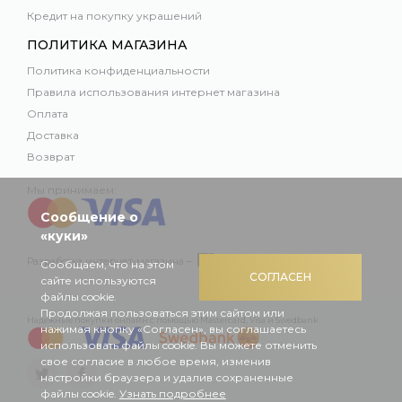
Кредит на покупку украшений
ПОЛИТИКА МАГАЗИНА
Политика конфиденциальности
Правила использования интернет магазина
Оплата
Доставка
Возврат
Мы принимаем:
Сообщение о
«куки»
Разработка интернет-магазина –
Сообщаем, что на этом
СОГЛАСЕН
сайте используются
файлы cookie.
Продолжая пользоваться этим сайтом или
Надежные покупки онлайн с помощью Mastercard, Visa и Swedbank
нажимая кнопку «Согласен», вы соглашаетесь
использовать файлы cookie. Вы можете отменить
свое согласие в любое время, изменив
настройки браузера и удалив сохраненные
файлы cookie.
Узнать подробнее