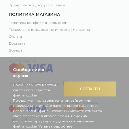
Кредит на покупку украшений
ПОЛИТИКА МАГАЗИНА
Политика конфиденциальности
Правила использования интернет магазина
Оплата
Доставка
Возврат
Мы принимаем:
Сообщение о
«куки»
Разработка интернет-магазина –
Сообщаем, что на этом
СОГЛАСЕН
сайте используются
файлы cookie.
Продолжая пользоваться этим сайтом или
Надежные покупки онлайн с помощью Mastercard, Visa и Swedbank
нажимая кнопку «Согласен», вы соглашаетесь
использовать файлы cookie. Вы можете отменить
свое согласие в любое время, изменив
настройки браузера и удалив сохраненные
файлы cookie.
Узнать подробнее