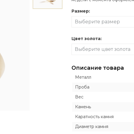
Крестики avangard
ИКОНКИ
ИКОНКИ
ДРУГИЕ ИЗДЕЛИ
ДРУГИЕ ИЗДЕЛИ
Exclusive
Кулоны, запонки, часы
Размер:
вные
вные
Православные
Православные
Броши
Броши
Inline style
Выберите размер
кие
кие
Католические
Католические
Заколки для галс
Заколки для галс
еские
еские
Пирсинг
Пирсинг
Цвет золота:
Часы
Запонки
Выберите цвет золота
Столовое сереб
Описание товара
Металл
Проба
Вес
Камень
Каратность камня
Диаметр камня