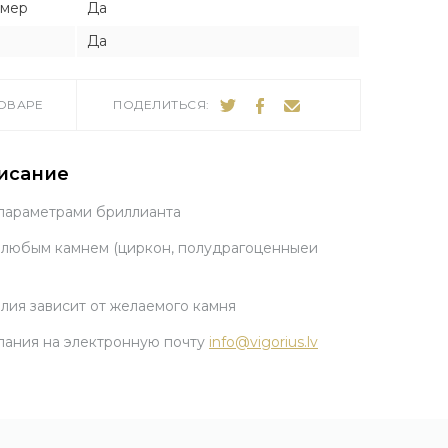
змер
Да
Да
ТОВАРЕ
ПОДЕЛИТЬСЯ:
исание
 параметрами бриллианта
 любым камнем (циркон, полудрагоценныеи
лия зависит от желаемого камня
ания на электронную почту
info@vigorius.lv