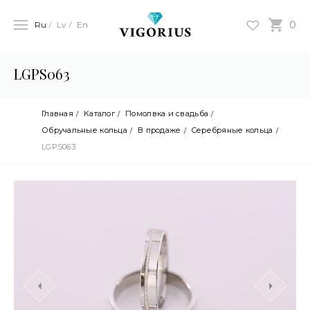
0
Ru
Lv
En
LGPS063
Главная
Каталог
Помолвка и свадьба
Обручальные кольца
В продаже
Cеребряные кольца
LGPS063