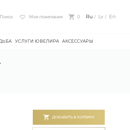
Ru
Lv
En
Поиск
Мои пожелания
0
ДЬБА
УСЛУГИ ЮВЕЛИРА
АКСЕССУАРЫ
лия
ца
4
нями
и
ие
нями
БОТА)
ДОБАВИТЬ В КОРЗИНУ
е