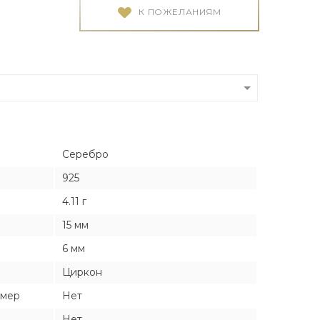
Я
Я
К ПОЖЕЛАНИЯМ
тука
тука
ро
Серебро
925
4.11 г
15 мм
6 мм
Циркон
змер
Нет
Нет