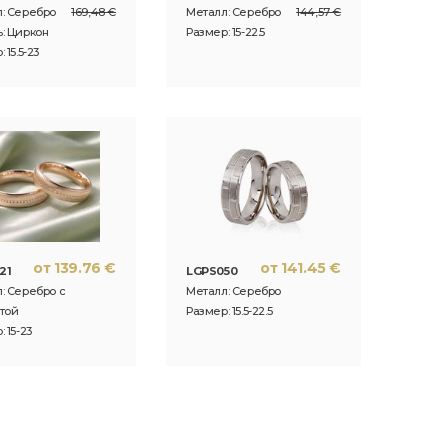
: Серебро
169,48 €
Металл: Серебро
144,57 €
: Циркон
Размер: 15-22.5
 15.5-23
от 139.76 €
от 141.45 €
21
LGPS050
: Серебро с
Металл: Серебро
той
Размер: 15.5-22.5
 15-23