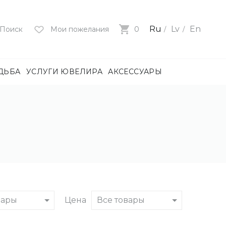
Ru
Lv
En
Поиск
Мои пожелания
0
ДЬБА
УСЛУГИ ЮВЕЛИРА
АКСЕССУАРЫ
лия
ца
нями
и
ие
нями
БОТА)
вары
Цена
Все товары
е