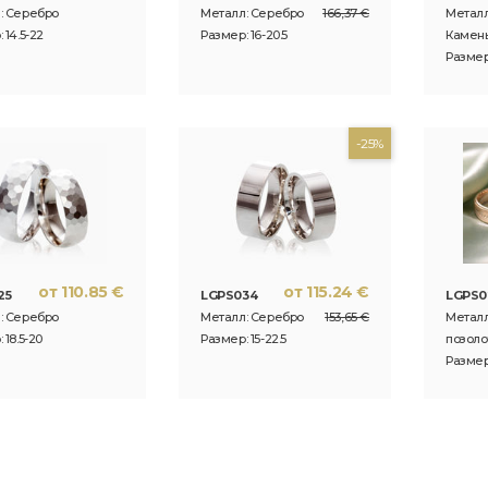
: Серебро
Металл: Серебро
166,37 €
Металл
 14.5-22
Размер: 16-20.5
Камень
Размер:
-25%
от 110.85 €
от 115.24 €
25
LGPS034
LGPS0
: Серебро
Металл: Серебро
153,65 €
Металл
 18.5-20
Размер: 15-22.5
позоло
Размер: