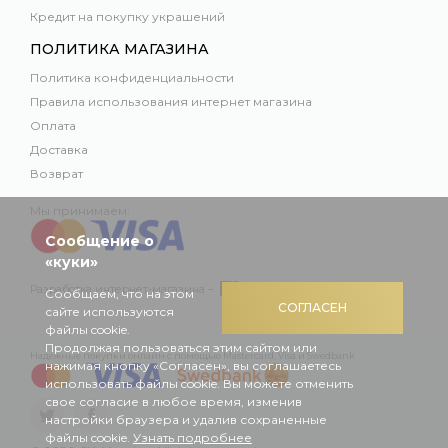
Кредит на покупку украшений
ПОЛИТИКА МАГАЗИНА
Политика конфиденциальности
Правила использования интернет магазина
Оплата
Доставка
Возврат
Мы принимаем:
Сообщение о
«куки»
Разработка интернет-магазина –
Сообщаем, что на этом
СОГЛАСЕН
сайте используются
файлы cookie.
Продолжая пользоваться этим сайтом или
Надежные покупки онлайн с помощью Mastercard, Visa и Swedbank
нажимая кнопку «Согласен», вы соглашаетесь
использовать файлы cookie. Вы можете отменить
свое согласие в любое время, изменив
настройки браузера и удалив сохраненные
файлы cookie.
Узнать подробнее