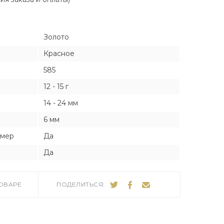
Я
Я
Золото
тука
тука
Красное
585
12 - 15 г
ро
14 - 24 мм
6 мм
змер
Да
Да
ТОВАРЕ
ПОДЕЛИТЬСЯ: