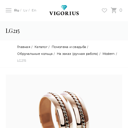
0
Ru
Lv
En
LG215
Главная
Каталог
Помолвка и свадьба
Обручальные кольца
На заказ (ручная работа)
Modern
LG215