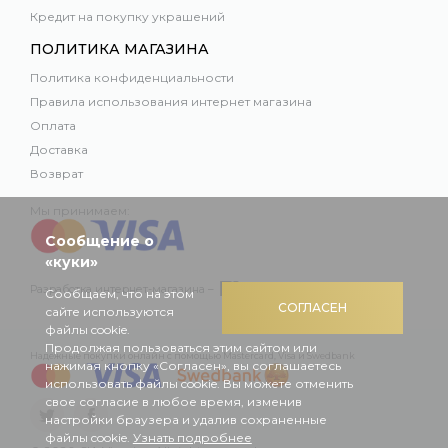
Кредит на покупку украшений
ПОЛИТИКА МАГАЗИНА
Политика конфиденциальности
Правила использования интернет магазина
Оплата
Доставка
Возврат
Мы принимаем:
Сообщение о
«куки»
Разработка интернет-магазина –
Сообщаем, что на этом
СОГЛАСЕН
сайте используются
файлы cookie.
Продолжая пользоваться этим сайтом или
Надежные покупки онлайн с помощью Mastercard, Visa и Swedbank
нажимая кнопку «Согласен», вы соглашаетесь
использовать файлы cookie. Вы можете отменить
свое согласие в любое время, изменив
настройки браузера и удалив сохраненные
файлы cookie.
Узнать подробнее