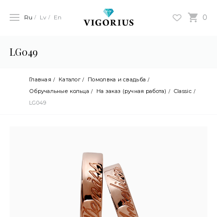
0
Ru
Lv
En
LG049
Главная
Каталог
Помолвка и свадьба
Обручальные кольца
На заказ (ручная работа)
Classic
LG049