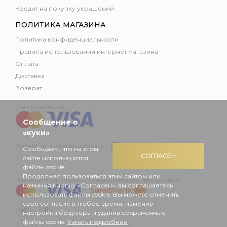
Кредит на покупку украшений
ПОЛИТИКА МАГАЗИНА
Политика конфиденциальности
Правила использования интернет магазина
Оплата
Доставка
Возврат
Мы принимаем:
Сообщение о
«куки»
Разработка интернет-магазина –
Сообщаем, что на этом
СОГЛАСЕН
сайте используются
файлы cookie.
Продолжая пользоваться этим сайтом или
Надежные покупки онлайн с помощью Mastercard, Visa и Swedbank
нажимая кнопку «Согласен», вы соглашаетесь
использовать файлы cookie. Вы можете отменить
свое согласие в любое время, изменив
настройки браузера и удалив сохраненные
файлы cookie.
Узнать подробнее