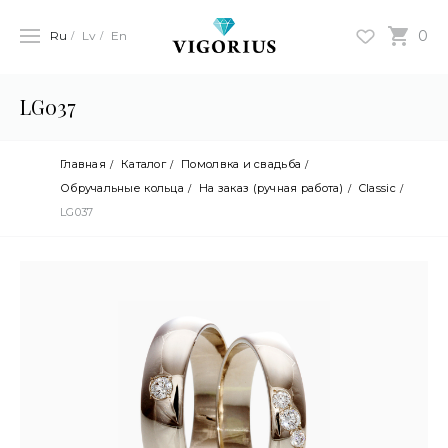
0
Ru
Lv
En
LG037
Главная
Каталог
Помолвка и свадьба
Обручальные кольца
На заказ (ручная работа)
Classic
LG037