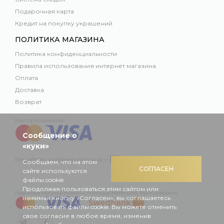
Подарочная карта
Кредит на покупку украшений
ПОЛИТИКА МАГАЗИНА
Политика конфиденциальности
Правила использования интернет магазина
Оплата
Доставка
Возврат
Мы принимаем:
Сообщение о
«куки»
Разработка интернет-магазина –
Сообщаем, что на этом
СОГЛАСЕН
сайте используются
файлы cookie.
Продолжая пользоваться этим сайтом или
Надежные покупки онлайн с помощью Mastercard, Visa и Swedbank
нажимая кнопку «Согласен», вы соглашаетесь
использовать файлы cookie. Вы можете отменить
свое согласие в любое время, изменив