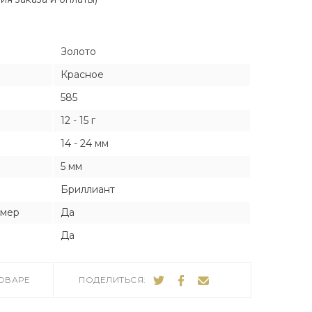
Я
Я
Золото
тука
тука
Красное
585
12 - 15 г
ро
14 - 24 мм
5 мм
Бриллиант
змер
Да
Да
ТОВАРЕ
ПОДЕЛИТЬСЯ: