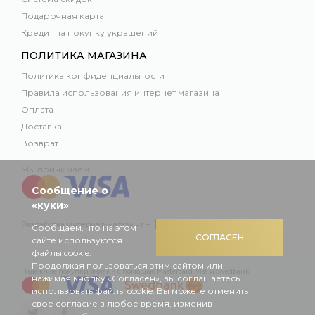
Подарочная карта
Кредит на покупку украшений
ПОЛИТИКА МАГАЗИНА
Политика конфиденциальности
Правила использования интернет магазина
Оплата
Доставка
Возврат
Мы принимаем:
Сообщение о
«куки»
Разработка интернет-магазина –
Сообщаем, что на этом
СОГЛАСЕН
сайте используются
файлы cookie.
Продолжая пользоваться этим сайтом или
Надежные покупки онлайн с помощью Mastercard, Visa и Swedbank
нажимая кнопку «Согласен», вы соглашаетесь
использовать файлы cookie. Вы можете отменить
свое согласие в любое время, изменив