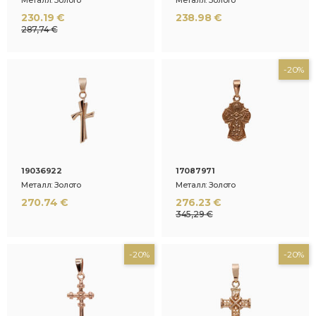
230.19 €
238.98 €
287,74 €
-20%
19036922
17087971
Металл: Золото
Металл: Золото
270.74 €
276.23 €
345,29 €
-20%
-20%