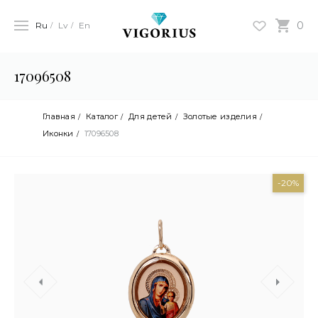
0
Ru
Lv
En
17096508
Главная
Каталог
Для детей
Золотые изделия
Иконки
17096508
-20%