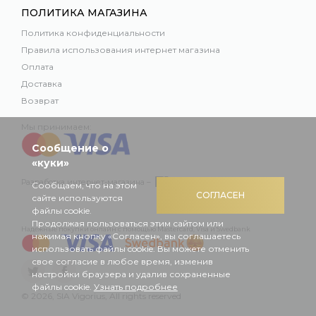
ПОЛИТИКА МАГАЗИНА
Политика конфиденциальности
Правила использования интернет магазина
Оплата
Доставка
Возврат
Мы принимаем:
Сообщение о
«куки»
Разработка интернет-магазина –
Сообщаем, что на этом
СОГЛАСЕН
сайте используются
файлы cookie.
Продолжая пользоваться этим сайтом или
Надежные покупки онлайн с помощью Mastercard, Visa и Swedbank
нажимая кнопку «Согласен», вы соглашаетесь
использовать файлы cookie. Вы можете отменить
свое согласие в любое время, изменив
настройки браузера и удалив сохраненные
файлы cookie.
Узнать подробнее
© 2026, SIA Vigorius, All rights reserved