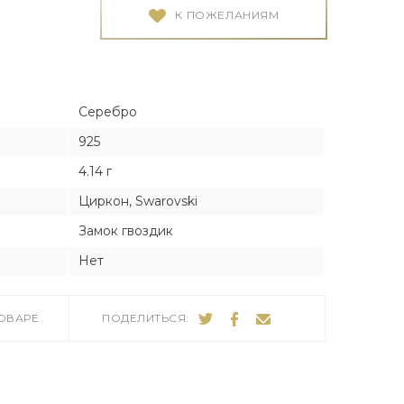
Я
Я
К ПОЖЕЛАНИЯМ
тука
тука
Серебро
925
4.14 г
ро
Циркон, Swarovski
Замок гвоздик
Нет
ТОВАРЕ
ПОДЕЛИТЬСЯ: