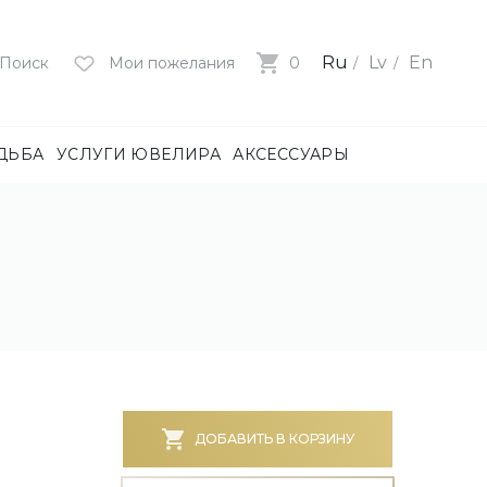
Ru
Lv
En
Поиск
Мои пожелания
0
ДЬБА
УСЛУГИ ЮВЕЛИРА
АКСЕССУАРЫ
лия
ца
нями
и
ие
нями
БОТА)
ДОБАВИТЬ В КОРЗИНУ
е