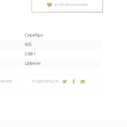
Я
Я
К ПОЖЕЛАНИЯМ
тука
тука
Серебро
925
2.68 г
ро
Циркон
ТОВАРЕ
ПОДЕЛИТЬСЯ: