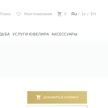
Ru
Lv
En
Поиск
Мои пожелания
0
ДЬБА
УСЛУГИ ЮВЕЛИРА
АКСЕССУАРЫ
лия
ца
нями
и
ие
нями
БОТА)
ДОБАВИТЬ В КОРЗИНУ
е