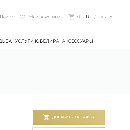
Ru
Lv
En
Поиск
Мои пожелания
0
ДЬБА
УСЛУГИ ЮВЕЛИРА
АКСЕССУАРЫ
лия
ца
нями
и
ие
нями
БОТА)
ДОБАВИТЬ В КОРЗИНУ
е