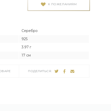
Я
Я
К ПОЖЕЛАНИЯМ
тука
тука
Серебро
925
3.97 г
ро
17 см
ТОВАРЕ
ПОДЕЛИТЬСЯ: