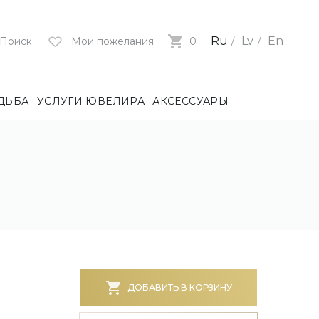
Ru
Lv
En
Поиск
Мои пожелания
0
ДЬБА
УСЛУГИ ЮВЕЛИРА
АКСЕССУАРЫ
лия
ца
нями
и
ие
нями
БОТА)
ДОБАВИТЬ В КОРЗИНУ
е