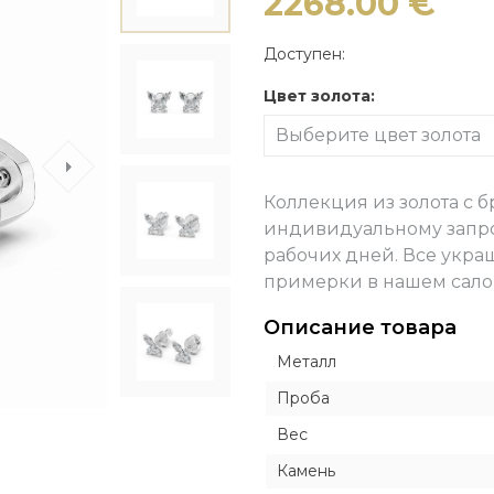
2268.00
€
Крестики avangard
ИКОНКИ
ИКОНКИ
ДРУГИЕ ИЗДЕЛИ
ДРУГИЕ ИЗДЕЛИ
Exclusive
Кулоны, запонки, часы
вные
вные
Православные
Православные
Броши
Броши
Inline style
Доступен:
кие
кие
Католические
Католические
Заколки для галс
Заколки для галс
Цвет золота:
еские
еские
Пирсинг
Пирсинг
Выберите цвет золота
Часы
Запонки
Коллекция из золота с 
Столовое сереб
индивидуальному запро
рабочих дней. Все укра
примерки в нашем сало
Описание товара
Металл
Проба
Вес
Камень