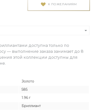
Я
Я
К ПОЖЕЛАНИЯМ
тука
тука
бриллиантами доступна только по
ро
су — выполнение заказа занимает до 8
шения этой коллекции доступны для
не.
Золото
585
1.96 г
Бриллиант