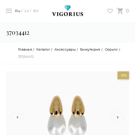
0
Ru
Lv
En
37034412
Главная
Каталог
Аксессуары
Бижутерия
Серьги
37034412
-15%