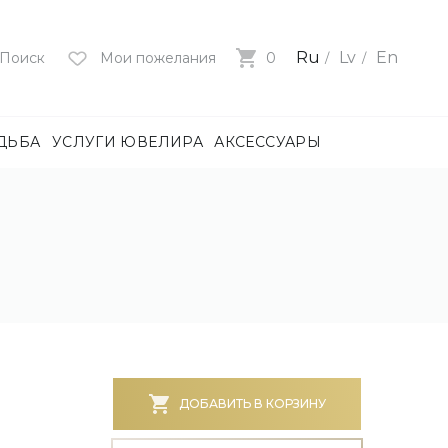
Ru
Lv
En
Поиск
Мои пожелания
0
ДЬБА
УСЛУГИ ЮВЕЛИРА
АКСЕССУАРЫ
лия
ца
нями
и
ие
нями
БОТА)
ДОБАВИТЬ В КОРЗИНУ
е