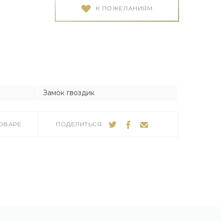
Я
Я
К ПОЖЕЛАНИЯМ
тука
тука
Замок гвоздик
ро
ТОВАРЕ
ПОДЕЛИТЬСЯ: