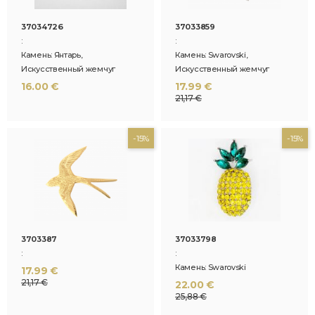
37034726
37033859
:
:
Камень: Янтарь,
Камень: Swarovski,
Искусственный жемчуг
Искусственный жемчуг
16.00 €
17.99 €
21,17 €
-15%
-15%
3703387
37033798
:
:
Камень: Swarovski
17.99 €
21,17 €
22.00 €
25,88 €