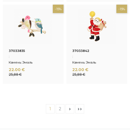
-15%
-15%
37033835
37033842
:
:
Камень: Эмаль
Камень: Эмаль
22.00 €
22.00 €
25,88 €
25,88 €
1
2