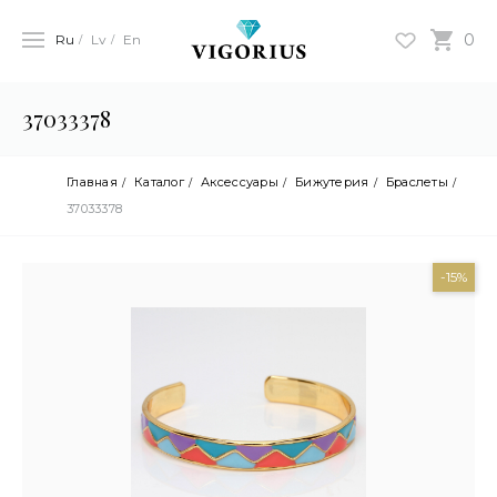
0
Ru
Lv
En
37033378
Главная
Каталог
Аксессуары
Бижутерия
Браслеты
37033378
-15%