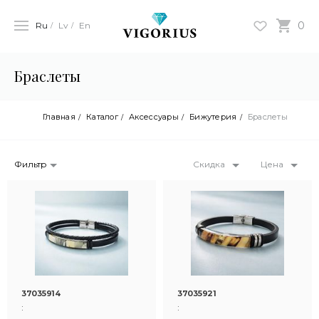
0
Ru
Lv
En
Браслеты
Главная
Каталог
Аксессуары
Бижутерия
Браслеты
Фильтр
Скидка
Цена
37035914
37035921
:
: