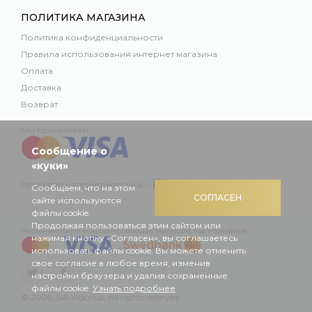
ПОЛИТИКА МАГАЗИНА
Политика конфиденциальности
Правила использования интернет магазина
Оплата
Доставка
Возврат
Мы принимаем:
Сообщение о
«куки»
Разработка интернет-магазина –
Сообщаем, что на этом
СОГЛАСЕН
сайте используются
файлы cookie.
Продолжая пользоваться этим сайтом или
Надежные покупки онлайн с помощью Mastercard, Visa и Swedbank
нажимая кнопку «Согласен», вы соглашаетесь
использовать файлы cookie. Вы можете отменить
свое согласие в любое время, изменив
настройки браузера и удалив сохраненные
файлы cookie.
Узнать подробнее
© 2026, SIA Vigorius, All rights reserved