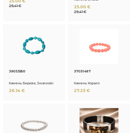
25.00 €
29,41 €
25.00 €
29,41 €
39033550
37031497
:
:
Камень: Бирюза, Swarovski
Камень: Коралл
26.14 €
27.23 €