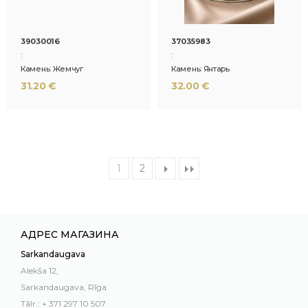
39030016
37035983
:
:
Камень: Жемчуг
Камень: Янтарь
31.20 €
32.00 €
1
2
АДРЕС МАГАЗИНА
Sarkandaugava
Alekša 12,
Sarkandaugava, Rīga
Tālr.: + 371 297 10 507