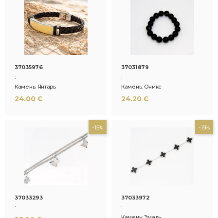
37035976
37031879
:
:
Камень: Янтарь
Камень: Оникс
24.00 €
24.20 €
-15%
-15%
37033293
37033972
:
:
Камень: Эмаль