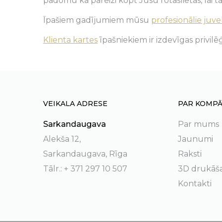
padomu kā pareizi kopt Jūsu rotaslietas, lai tā
Īpašiem gadījumiem mūsu
profesionālie juvel
Klienta kartes
īpašniekiem ir izdevīgas privilēģ
VEIKALA ADRESE
PAR KOMPĀ
Sarkandaugava
Par mums
Alekša 12,
Jaunumi
Sarkandaugava, Rīga
Raksti
Tālr.: + 371 297 10 507
3D drukāš
Kontakti