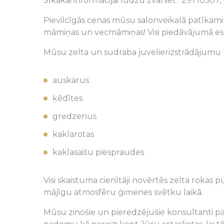
Sīkākai informācijai lūdzu zvaniet : 29710507, 
Pievilcīgās cenas mūsu salonveikalā patīkami 
māmiņas un vecmāmiņas! Visi piedāvājumā esošie
Mūsu zelta un sudraba juvelierizstrādājumu 
auskarus
ķēdītes
gredzenus
kaklarotas
kaklasaišu piespraudes
Visi skaistuma cienītāji novērtēs zelta rokas p
mājīgu atmosfēru ģimenes svētku laikā.
Mūsu zinošie un pieredzējušie konsultanti pa