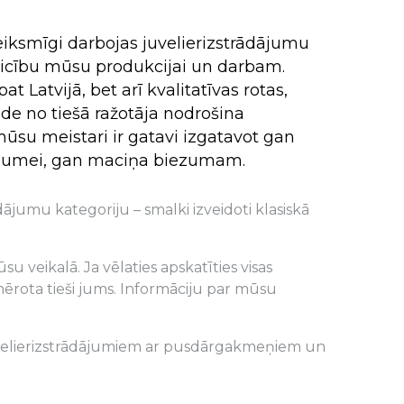
iksmīgi darbojas juvelierizstrādājumu
audes
audes
ticību mūsu produkcijai un darbam.
t Latvijā, bet arī kvalitatīvas rotas,
āde no tiešā ražotāja nodrošina
ūsu meistari ir gatavi izgatavot gan
u gaumei, gan maciņa biezumam.
dājumu kategoriju – smalki izveidoti klasiskā
 veikalā. Ja vēlaties apskatīties visas
mērota tieši jums. Informāciju par mūsu
. Juvelierizstrādājumiem ar pusdārgakmeņiem un