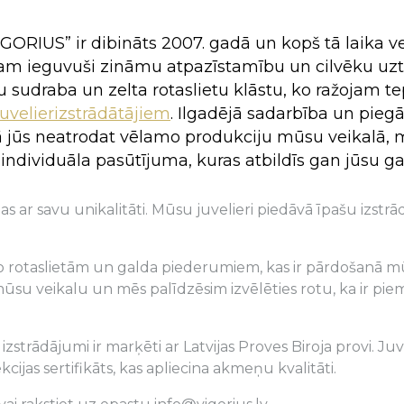
pulksteni
Exclusive
e
e
Pareizticīgie
Pareizticīgie
Brošas
Brošas
ORIUS” ir dibināts 2007. gadā un kopš tā laika ve
Inline style
Katoliskie
Katoliskie
Kaklasaišu piespr
Kaklasaišu piespr
Esam ieguvuši zināmu atpazīstamību un cilvēku uz
ku
ku
Pirsings
Pirsings
 sudraba un zelta rotaslietu klāstu, ko ražojam tepa
Pulksteņi
 juvelierizstrādātājiem
. Ilgadējā sadarbība un pieg
Aproču pogas
 jūs neatrodat vēlamo produkciju mūsu veikalā, m
Galda sudrabs
c individuāla pasūtījuma, kuras atbildīs gan jūs
as ar savu unikalitāti. Mūsu juvelieri piedāvā īpašu izstrā
no rotaslietām un galda piederumiem, kas ir pārdošanā mūsu
ūsu veikalu un mēs palīdzēsim izvēlēties rotu, ka ir pie
izstrādājumi ir marķēti ar Latvijas Proves Biroja provi
jas sertifikāts, kas apliecina akmeņu kvalitāti.