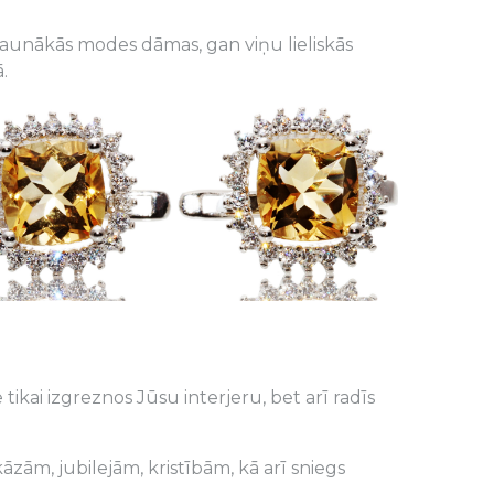
sjaunākās modes dāmas, gan viņu lieliskās
.
tikai izgreznos Jūsu interjeru, bet arī radīs
ām, jubilejām, kristībām, kā arī sniegs