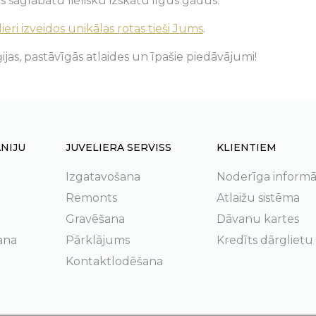
s saglabātu lielisku izskatu ilgus gadus.
ieri izveidos unikālas rotas tieši Jums
.
ijas, pastāvīgās atlaides un īpašie piedāvājumi!
NIJU
JUVELIERA SERVISS
KLIENTIEM
Izgatavošana
Noderīga informā
Remonts
Atlaižu sistēma
Gravēšana
Dāvanu kartes
ana
Pārklājums
Kredīts dārglietu
Kontaktlodēšana