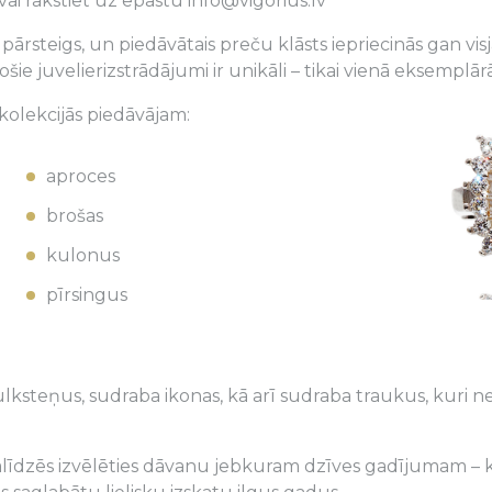
vai rakstiet uz epastu info@vigorius.lv
pārsteigs, un piedāvātais preču klāsts iepriecinās gan vi
 juvelierizstrādājumi ir unikāli – tikai vienā eksemplārā
kolekcijās piedāvājam:
aproces
brošas
kulonus
pīrsingus
ulksteņus, sudraba ikonas, kā arī sudraba traukus, kuri ne 
līdzēs izvēlēties dāvanu jebkuram dzīves gadījumam – kāz