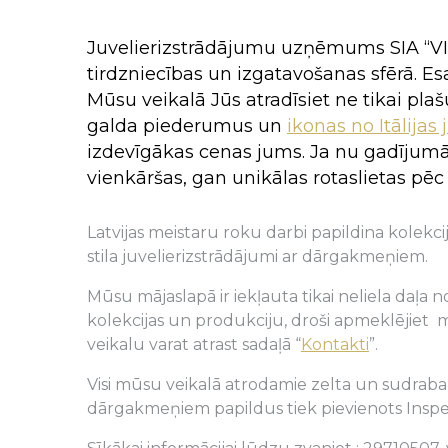
Classic
Ar dārgakmeņiem
Ar dārgakmeņiem
Pareizticīgi
Pareizticīgi
Avangard
Juvelierizstrādājumu uzņēmums SIA “VIG
Ar pusdārgakmeņiem
Ar pusdārgakmeņiem
Katoliskie
Katoliskie
tirdzniecības un izgatavošanas sfērā. 
Ar cirkonu
Ar cirkonu
Vecticībnie
Vecticībnie
Mūsu veikalā Jūs atradīsiet ne tikai plašu
Ar pērlēm
Ar pērlēm
galda piederumus un
ikonas no Itālijas
Bez akmeņiem
Bez akmeņiem
izdevīgākas cenas jums. Ja nu gadījumā
Zodiaka zīmes
Zodiaka zīmes
vienkāršas, gan unikālas rotaslietas pē
Latvijas meistaru roku darbi papildina kolekcij
stila juvelierizstrādājumi ar dārgakmeņiem.
Mūsu mājaslapā ir iekļauta tikai neliela daļa 
kolekcijas un produkciju, droši apmeklējiet m
veikalu varat atrast sadaļā “
Kontakti
”.
Visi mūsu veikalā atrodamie zelta un sudraba 
dārgakmeņiem papildus tiek pievienots Inspekci