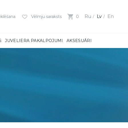
Ru
Lv
En
klēšana
Vēlmju saraksts
0
S
JUVELIERA PAKALPOJUMI
AKSESUĀRI
mi
ņiem
m
dzeni
ņiem
BS)
MI
MI