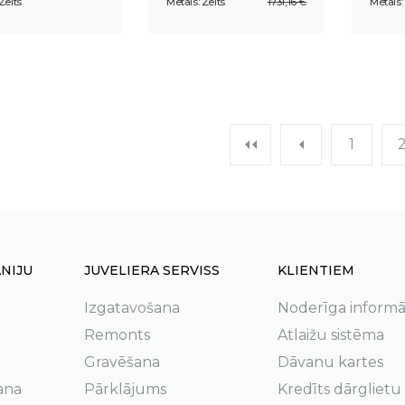
Zelts
Metāls: Zelts
1731,16 €
Metāls:
1
NIJU
JUVELIERA SERVISS
KLIENTIEM
Izgatavošana
Noderīga informā
Remonts
Atlaižu sistēma
Gravēšana
Dāvanu kartes
ana
Pārklājums
Kredīts dārglietu