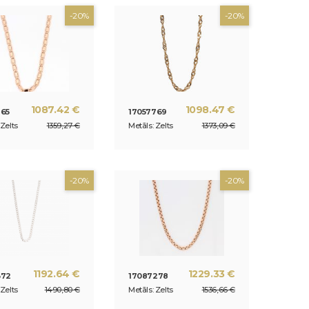
-20%
-20%
audes
audes
1087.42 €
1098.47 €
765
17057769
 Zelts
1359,27 €
Metāls: Zelts
1373,09 €
-20%
-20%
1192.64 €
1229.33 €
372
17087278
 Zelts
1490,80 €
Metāls: Zelts
1536,66 €