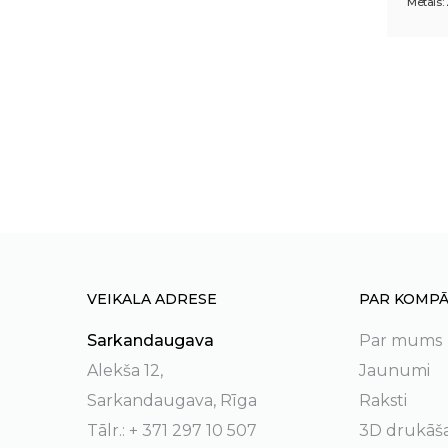
Metāls: 
VEIKALA ADRESE
PAR KOMPĀ
Sarkandaugava
Par mums
Alekša 12,
Jaunumi
Sarkandaugava, Rīga
Raksti
Tālr.: + 371 297 10 507
3D drukāš