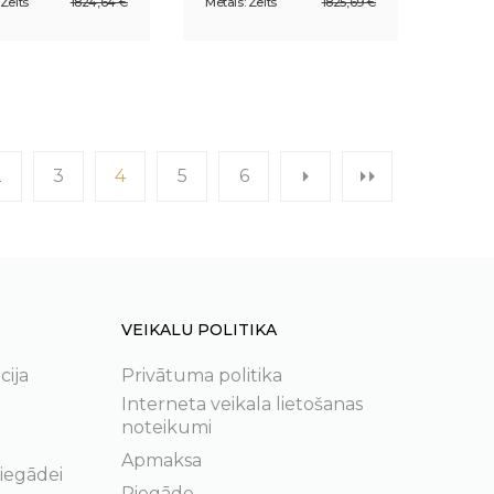
 Zelts
1824,64 €
Metāls: Zelts
1825,69 €
2
3
4
5
6
VEIKALU POLITIKA
cija
Privātuma politika
Interneta veikala lietošanas
noteikumi
Apmaksa
 iegādei
Piegāde