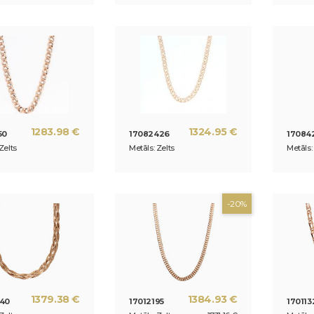
1283.98 €
1324.95 €
50
17082426
17084
Zelts
Metāls: Zelts
Metāls:
-20%
1379.38 €
1384.93 €
840
17012195
170113