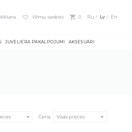
Ru
Lv
En
klēšana
Vēlmju saraksts
0
S
JUVELIERA PAKALPOJUMI
AKSESUĀRI
mi
ņiem
m
dzeni
ņiem
BS)
reces
Cena
Visas preces
MI
MI