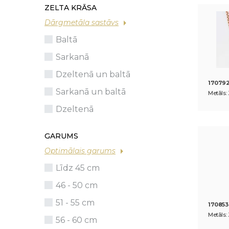
Classic
ZELTA KRĀSA
Ar dārgakmeņiem
Ar dārgakmeņiem
Pareizticīgi
Pareizticīgi
Avangard
Dārgmetāla sastāvs
Ar pusdārgakmeņiem
Ar pusdārgakmeņiem
Katoliskie
Katoliskie
Baltā
Ar cirkonu
Ar cirkonu
Vecticībnie
Vecticībnie
Sarkanā
Ar pērlēm
Ar pērlēm
Bez akmeņiem
Bez akmeņiem
Dzeltenā un baltā
17079
Zodiaka zīmes
Zodiaka zīmes
Sarkanā un baltā
Metāls: 
Dzeltenā
GARUMS
Optimālais garums
Līdz 45 cm
46 - 50 cm
51 - 55 cm
17085
Metāls: 
56 - 60 cm