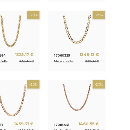
-20%
-20%
1325.17 €
1349.13 €
284
17060325
 Zelts
1656,46 €
Metāls: Zelts
1686,41 €
-20%
-20%
1459.71 €
1460.55 €
27
17085441