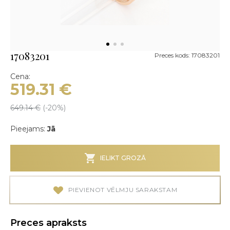
17083201
Preces kods: 17083201
Cena:
519.31
€
649.14
€
(-
20
%)
Pieejams:
Jā
IELIKT GROZĀ
PIEVIENOT VĒLMJU SARAKSTAM
Preces apraksts