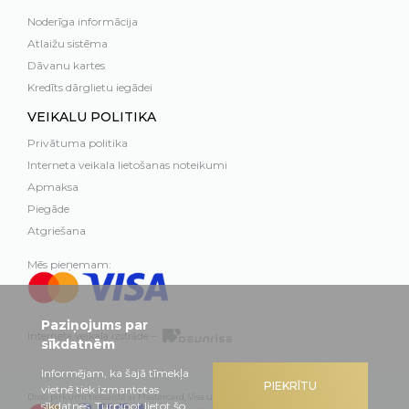
Noderīga informācija
Atlaižu sistēma
Dāvanu kartes
Kredīts dārglietu iegādei
VEIKALU POLITIKA
Privātuma politika
Interneta veikala lietošanas noteikumi
Apmaksa
Piegāde
Atgriešana
Mēs pieņemam:
Paziņojums par
Interneta veikala izstrāde –
sīkdatnēm
Informējam, ka šajā tīmekļa
PIEKRĪTU
vietnē tiek izmantotas
Droši pirkumi tiešsaistē ar Mastercard, Visa un Swedbank
sīkdatnes. Turpinot lietot šo