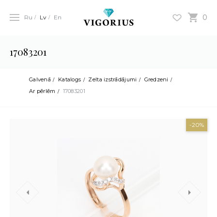
0
Ru
Lv
En
17083201
Galvenā
Katalogs
Zelta izstrādājumi
Gredzeni
Ar pērlēm
17083201
-20%