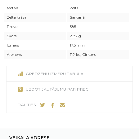
Metāls
Zelts
Zelta krāsa
Sarkanā
Prove
585
Svars
2.82 g
Izmērs
17.5 mm
Akmens
Pērles, Cirkons
GREDZENU IZMĒRU TABULA
UZDOT JAUTĀJUMU PAR PRECI
DALĪTIES:
VEIKALA ADRESE