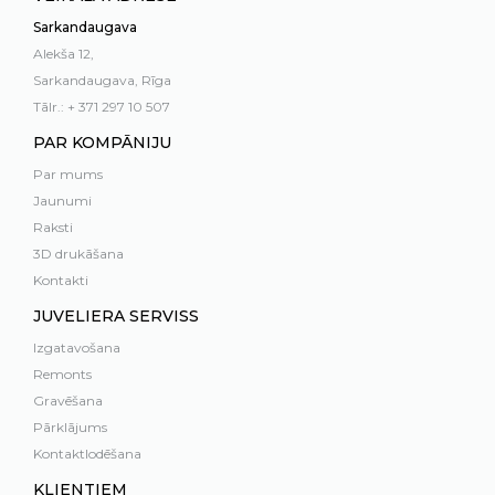
Sarkandaugava
Alekša 12,
Sarkandaugava, Rīga
Tālr.: + 371 297 10 507
PAR KOMPĀNIJU
Par mums
Jaunumi
Raksti
3D drukāšana
Kontakti
JUVELIERA SERVISS
Izgatavošana
Remonts
Gravēšana
Pārklājums
Kontaktlodēšana
KLIENTIEM