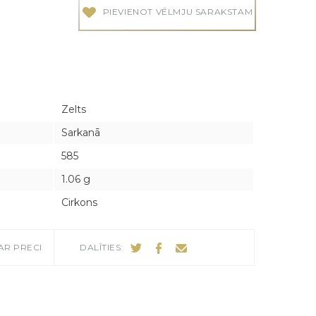
PIEVIENOT VĒLMJU SARAKSTAM
audes
audes
Zelts
Sarkanā
585
1.06 g
Cirkons
AR PRECI
DALĪTIES: