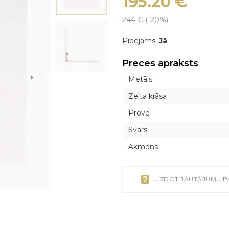
195.20
€
pulksteni
Exclusive
e
e
Pareizticīgie
Pareizticīgie
Brošas
Brošas
244
€
(-
20
%)
Inline style
Katoliskie
Katoliskie
Kaklasaišu piespr
Kaklasaišu piespr
Pieejams:
Jā
ku
ku
Pirsings
Pirsings
Pulksteņi
Preces apraksts
Aproču pogas
Metāls
Galda sudrabs
Zelta krāsa
Prove
Svars
Akmens
UZDOT JAUTĀJUMU P