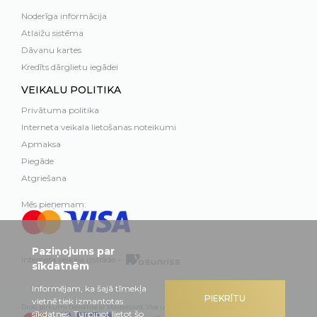
Noderīga informācija
Atlaižu sistēma
Dāvanu kartes
Kredīts dārglietu iegādei
VEIKALU POLITIKA
Privātuma politika
Interneta veikala lietošanas noteikumi
Apmaksa
Piegāde
Atgriešana
Mēs pieņemam:
Paziņojums par
Interneta veikala izstrāde –
sīkdatnēm
Informējam, ka šajā tīmekļa
PIEKRĪTU
vietnē tiek izmantotas
Droši pirkumi tiešsaistē ar Mastercard, Visa un Swedbank
sīkdatnes. Turpinot lietot šo