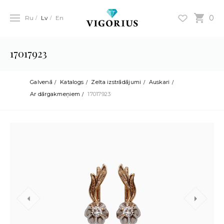
0
Ru
Lv
En
17017923
Galvenā
Katalogs
Zelta izstrādājumi
Auskari
Ar dārgakmeņiem
17017923