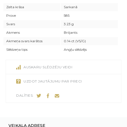
Zelta krāsa
Sarkanā
Prove
585
Svars
3.23 g
Akmens
Briljants
Akmeņa svars karātos
0.14 ct (VS/G)
Slēdzeņa tips
Angļu slēdzējs
AUSKARU SLĒDZĒJU VEIDI
UZDOT JAUTĀJUMU PAR PRECI
DALĪTIES:
VEIKALA ADRESE