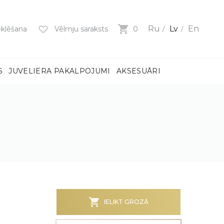
Ru
Lv
En
klēšana
Vēlmju saraksts
0
S
JUVELIERA PAKALPOJUMI
AKSESUĀRI
mi
ņiem
m
dzeni
ņiem
BS)
IELIKT GROZĀ
MI
MI