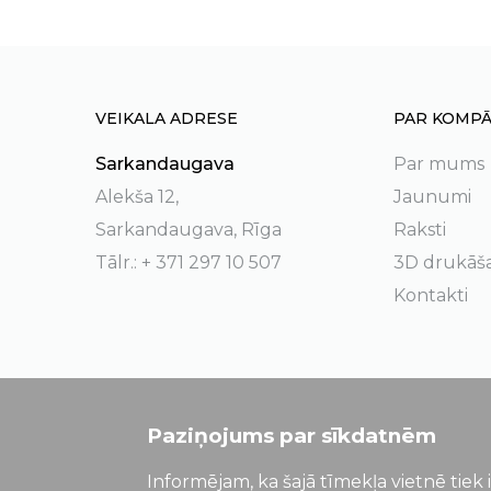
VEIKALA ADRESE
PAR KOMPĀ
Sarkandaugava
Par mums
Alekša 12,
Jaunumi
Sarkandaugava, Rīga
Raksti
Tālr.: + 371 297 10 507
3D drukāš
Kontakti
Paziņojums par sīkdatnēm
Informējam, ka šajā tīmekļa vietnē tiek 