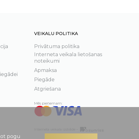
VEIKALU POLITIKA
cija
Privātuma politika
Interneta veikala lietošanas
noteikumi
Apmaksa
 iegādei
Piegāde
Atgriešana
Mēs pieņemam:
Interneta veikala izstrāde –
ežot pogu