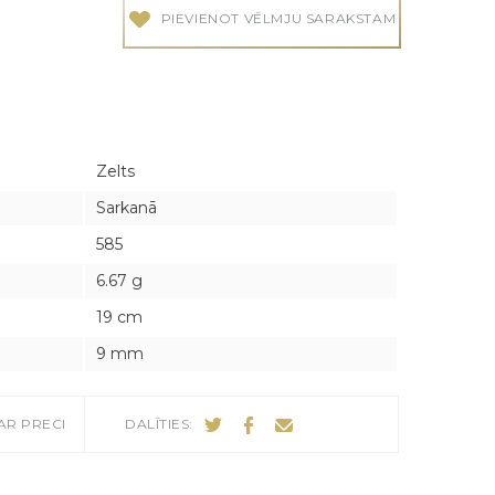
PIEVIENOT VĒLMJU SARAKSTAM
audes
audes
Zelts
Sarkanā
585
6.67 g
19 cm
9 mm
AR PRECI
DALĪTIES: