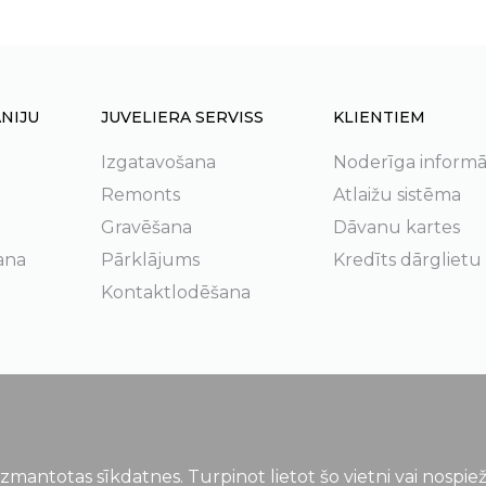
NIJU
JUVELIERA SERVISS
KLIENTIEM
Izgatavošana
Noderīga informā
Remonts
Atlaižu sistēma
Gravēšana
Dāvanu kartes
ana
Pārklājums
Kredīts dārglietu
Kontaktlodēšana
izmantotas sīkdatnes. Turpinot lietot šo vietni vai nospi