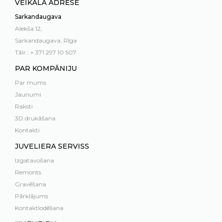
VEIKALA ADRESE
Sarkandaugava
Alekša 12,
Sarkandaugava, Rīga
Tālr.: + 371 297 10 507
PAR KOMPĀNIJU
Par mums
Jaunumi
Raksti
3D drukāšana
Kontakti
JUVELIERA SERVISS
Izgatavošana
Remonts
Gravēšana
Pārklājums
Kontaktlodēšana