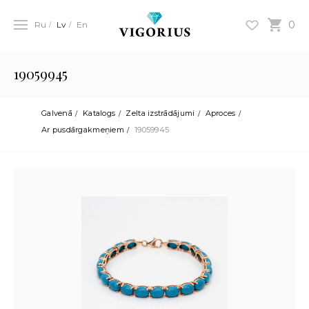
0
Ru
Lv
En
19059945
Galvenā
Katalogs
Zelta izstrādājumi
Aproces
Ar pusdārgakmeņiem
19059945