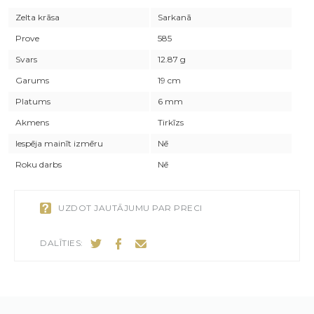
Zelta krāsa
Sarkanā
Prove
585
Svars
12.87 g
Garums
19 cm
Platums
6 mm
Akmens
Tirkīzs
Iespēja mainīt izmēru
Nē
Roku darbs
Nē
UZDOT JAUTĀJUMU PAR PRECI
DALĪTIES: