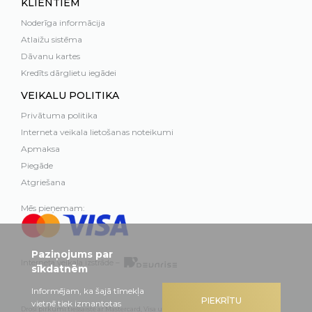
KLIENTIEM
Noderīga informācija
Atlaižu sistēma
Dāvanu kartes
Kredīts dārglietu iegādei
VEIKALU POLITIKA
Privātuma politika
Interneta veikala lietošanas noteikumi
Apmaksa
Piegāde
Atgriešana
Mēs pieņemam:
Paziņojums par
Interneta veikala izstrāde –
sīkdatnēm
Informējam, ka šajā tīmekļa
PIEKRĪTU
vietnē tiek izmantotas
Droši pirkumi tiešsaistē ar Mastercard, Visa un Swedbank