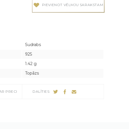
PIEVIENOT VĒLMJU SARAKSTAM
audes
audes
Sudrabs
925
1.42 g
Topāzs
AR PRECI
DALĪTIES: