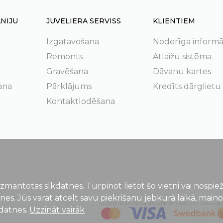
NIJU
JUVELIERA SERVISS
KLIENTIEM
Izgatavošana
Noderīga informā
Remonts
Atlaižu sistēma
Gravēšana
Dāvanu kartes
ana
Pārklājums
Kredīts dārglietu
Kontaktlodēšana
izmantotas sīkdatnes. Turpinot lietot šo vietni vai nospi
tnes. Jūs varat atcelt savu piekrišanu jebkurā laikā, main
Droši pirkumi tiešsaistē ar Mastercard, Visa un Swedb
kdatnes.
Uzzināt vairāk