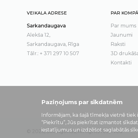
VEIKALA ADRESE
PAR KOMPĀ
Sarkandaugava
Par mums
Alekša 12,
Jaunumi
Sarkandaugava, Rīga
Raksti
Tālr.: + 371 297 10 507
3D drukāš
Kontakti
Paziņojums par sīkdatnēm
Informējam, ka šajā tīmekļa vietnē tiek 
“Piekrītu”, Jūs piekrītat izmantot sīkda
iestatījumus un izdzēšot saglabātās sī
© 2026, SIA Vigorius, All rights reserved