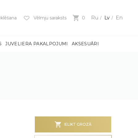
Ru
Lv
En
klēšana
Vēlmju saraksts
0
S
JUVELIERA PAKALPOJUMI
AKSESUĀRI
mi
ņiem
m
dzeni
ņiem
BS)
IELIKT GROZĀ
MI
MI