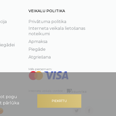
VEIKALU POLITIKA
cija
Privātuma politika
Interneta veikala lietošanas
noteikumi
Apmaksa
 iegādei
Piegāde
Atgriešana
Mēs pieņemam:
Interneta veikala izstrāde –
ežot pogu
PIEKRĪTU
ot pārlūka
ank