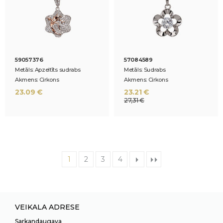
59057376
57084589
Metāls: Apzeltīts sudrabs
Metāls: Sudrabs
Akmens: Cirkons
Akmens: Cirkons
23.09 €
23.21 €
27,31 €
1
2
3
4
VEIKALA ADRESE
Sarkandaugava