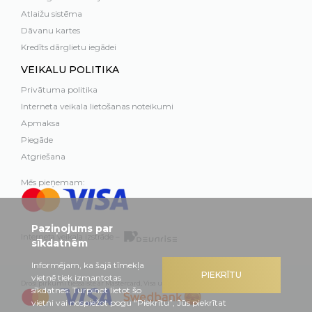
Atlaižu sistēma
Dāvanu kartes
Kredīts dārglietu iegādei
VEIKALU POLITIKA
Privātuma politika
Interneta veikala lietošanas noteikumi
Apmaksa
Piegāde
Atgriešana
Mēs pieņemam:
Paziņojums par
Interneta veikala izstrāde –
sīkdatnēm
Informējam, ka šajā tīmekļa
PIEKRĪTU
vietnē tiek izmantotas
Droši pirkumi tiešsaistē ar Mastercard, Visa un Swedbank
sīkdatnes. Turpinot lietot šo
vietni vai nospiežot pogu “Piekrītu”, Jūs piekrītat