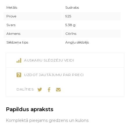
Metāls
Sudrabs
Prove
925
Svars
5.38 g
Akmens
Citrīns
Slēdzeņa tips
Angļu slēdzējs
AUSKARU SLĒDZĒJU VEIDI
UZDOT JAUTĀJUMU PAR PRECI
DALĪTIES:
Papildus apraksts
Komplektā pieejams gredzens un kulons