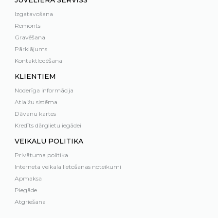
JUVELIERA SERVISS
Izgatavošana
Remonts
Gravēšana
Pārklājums
Kontaktlodēšana
KLIENTIEM
Noderīga informācija
Atlaižu sistēma
Dāvanu kartes
Kredīts dārglietu iegādei
VEIKALU POLITIKA
Privātuma politika
Interneta veikala lietošanas noteikumi
Apmaksa
Piegāde
Atgriešana