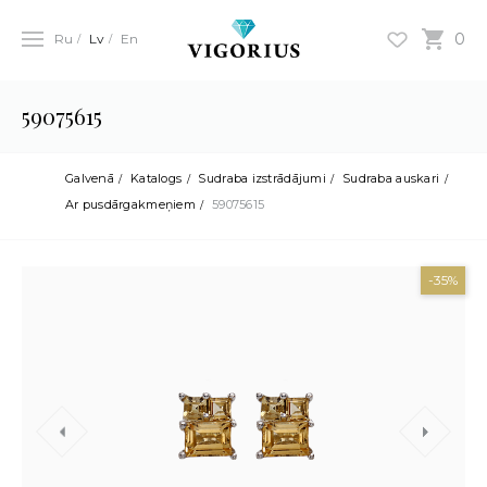
0
Ru
Lv
En
59075615
Galvenā
Katalogs
Sudraba izstrādājumi
Sudraba auskari
Ar pusdārgakmeņiem
59075615
-35%