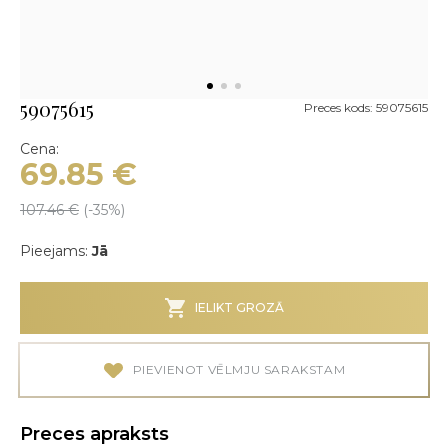
59075615
Preces kods: 59075615
Cena:
69.85
€
107.46
€
(-
35
%)
Pieejams:
Jā
IELIKT GROZĀ
PIEVIENOT VĒLMJU SARAKSTAM
Preces apraksts