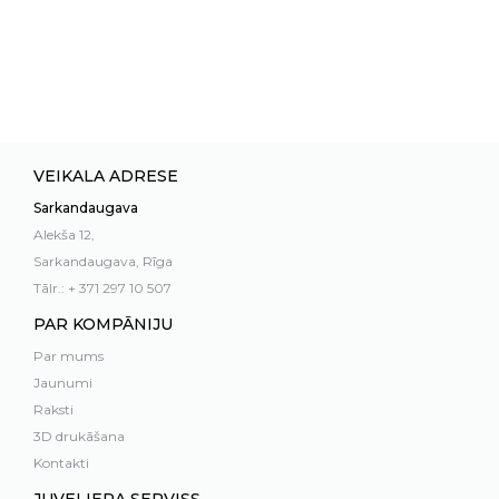
VEIKALA ADRESE
Sarkandaugava
Alekša 12,
Sarkandaugava, Rīga
Tālr.: + 371 297 10 507
PAR KOMPĀNIJU
Par mums
Jaunumi
Raksti
3D drukāšana
Kontakti