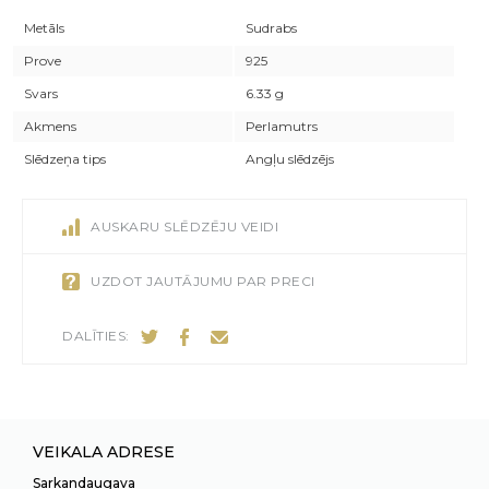
Metāls
Sudrabs
Prove
925
Svars
6.33 g
Akmens
Perlamutrs
Slēdzeņa tips
Angļu slēdzējs
AUSKARU SLĒDZĒJU VEIDI
UZDOT JAUTĀJUMU PAR PRECI
DALĪTIES:
VEIKALA ADRESE
Sarkandaugava