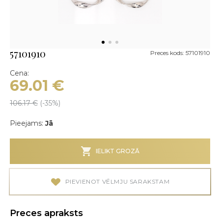
57101910
Preces kods: 57101910
Cena:
69.01
€
106.17
€
(-
35
%)
Pieejams:
Jā
IELIKT GROZĀ
PIEVIENOT VĒLMJU SARAKSTAM
Preces apraksts