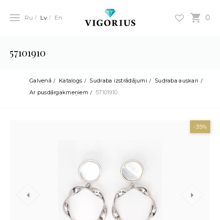
0
Ru
Lv
En
57101910
Galvenā
Katalogs
Sudraba izstrādājumi
Sudraba auskari
Ar pusdārgakmeņiem
57101910
-35%