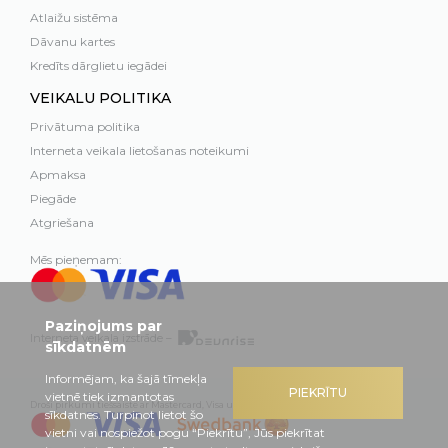
Atlaižu sistēma
Dāvanu kartes
Kredīts dārglietu iegādei
VEIKALU POLITIKA
Privātuma politika
Interneta veikala lietošanas noteikumi
Apmaksa
Piegāde
Atgriešana
Mēs pieņemam:
Paziņojums par
Interneta veikala izstrāde –
sīkdatnēm
Informējam, ka šajā tīmekļa
PIEKRĪTU
vietnē tiek izmantotas
Droši pirkumi tiešsaistē ar Mastercard, Visa un Swedbank
sīkdatnes. Turpinot lietot šo
vietni vai nospiežot pogu “Piekrītu”, Jūs piekrītat