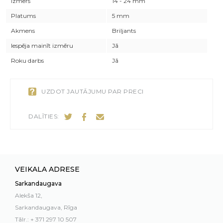
Izmērs
14 - 24 mm
Platums
5 mm
Akmens
Briljants
Iespēja mainīt izmēru
Jā
Roku darbs
Jā
UZDOT JAUTĀJUMU PAR PRECI
DALĪTIES:
VEIKALA ADRESE
Sarkandaugava
Alekša 12,
Sarkandaugava, Rīga
Tālr.: + 371 297 10 507