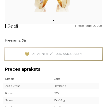
LG028
Preces kods: LG028
Pieejams:
Jā
PIEVIENOT VĒLMJU SARAKSTAM
Preces apraksts
Metāls
Zelts
Zelta krāsa
Dzeltenā
Prove
585
Svars
10 - 14 g