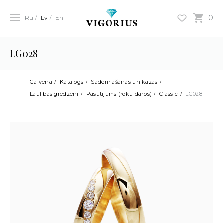
0
Ru
Lv
En
LG028
Galvenā
Katalogs
Saderināšanās un kāzas
Laulības gredzeni
Pasūtījums (roku darbs)
Classic
LG028