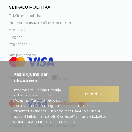
VEIKALU POLITIKA
Privātuma politika
Interneta veikala lietošanas noteikumi
Apmaksa
Piegāde
Atgriešana
Mēs pieņemam:
Paziņojums par
Interneta veikala izstrāde –
sīkdatnēm
Informējam, ka šajā tīmekļa
PIEKRĪTU
vietnē tiek izmantotas
Droši pirkumi tiešsaistē ar Mastercard, Visa un Swedbank
sīkdatnes. Turpinot lietot šo
vietni vai nospiežot pogu “Piekrītu”, Jūs piekrītat
izmantot sīkdatnes. Jūs varat atcelt savu piekrišanu
jebkurā laikā, mainot pārlūka iestatījumus un izdzēšot
saglabātās sīkdatnes.
Uzzināt vairāk
© 2026, SIA Vigorius, All rights reserved