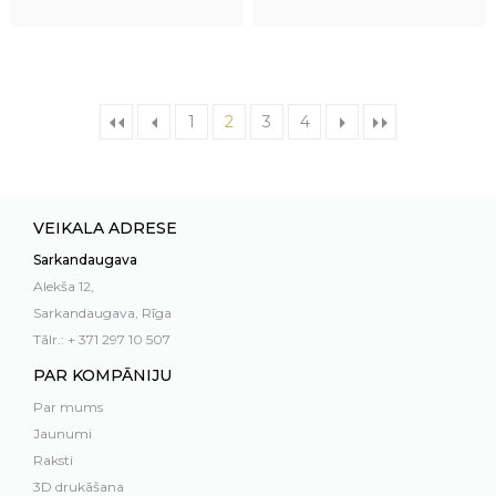
1
2
3
4
VEIKALA ADRESE
Sarkandaugava
Alekša 12,
Sarkandaugava, Rīga
Tālr.: + 371 297 10 507
PAR KOMPĀNIJU
Par mums
Jaunumi
Raksti
3D drukāšana