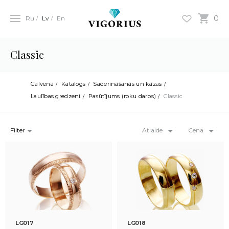
0
Ru
Lv
En
Classic
Galvenā
Katalogs
Saderināšanās un kāzas
Laulības gredzeni
Pasūtījums (roku darbs)
Classic
Filter
Atlaide
Cena
LG017
LG018