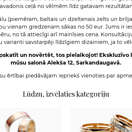
pulksteni
avadonis ceļā no vēlmēm līdz gatavam rezultāta
Exclusive
e
e
Pareizticīgie
Pareizticīgie
Brošas
Brošas
Inline style
Katoliskie
Katoliskie
Kaklasaišu piespr
Kaklasaišu piespr
u (piemēram, baltais un dzeltenais zelts un brilj
ku
ku
Pirsings
Pirsings
bu vienam gredzenam sākas no 50 eur. Jums ir ies
 no tā attiecīgi arī mainīsies cena. Konsultāciju
Pulksteņi
varianti savstarpēji līdzīgiem dizainiem, ja to vēl
Aproču pogas
Galda sudrabs
skatīt un novērtēt, tos pielaikojot! Ekskluzīvo
mūsu salonā Alekša 12, Sarkandaugavā.
su ērtībai piedāvājam iepriekš vienoties par apm
Lūdzu, izvēlaties kategoriju