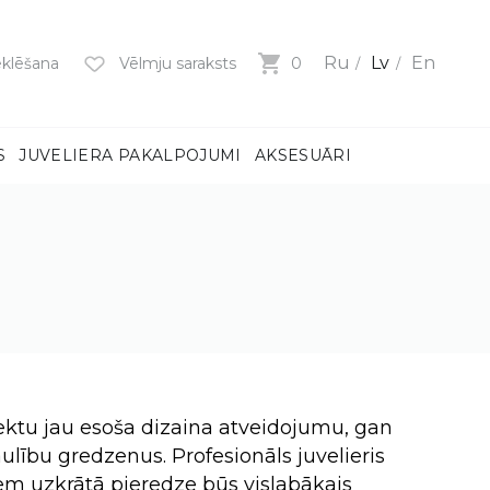
Ru
Lv
En
klēšana
Vēlmju saraksts
0
S
JUVELIERA PAKALPOJUMI
AKSESUĀRI
mi
ņiem
m
dzeni
ņiem
BS)
fektu jau esoša dizaina atveidojumu, gan
aulību gredzenus. Profesionāls juvelieris
iem uzkrātā pieredze būs vislabākais
MI
MI