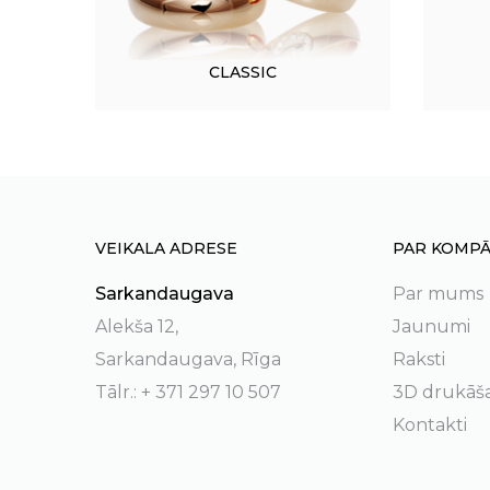
CLASSIC
VEIKALA ADRESE
PAR KOMPĀ
Sarkandaugava
Par mums
Alekša 12,
Jaunumi
Sarkandaugava, Rīga
Raksti
Tālr.: + 371 297 10 507
3D drukāš
Kontakti