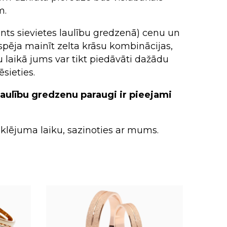
m.
audes
audes
ants sievietes laulību gredzenā) cenu un
pēja mainīt zelta krāsu kombinācijas,
 laikā jums var tikt piedāvāti dažādu
ēsieties.
 laulību gredzenu paraugi ir pieejami
eklējuma laiku, sazinoties ar mums.