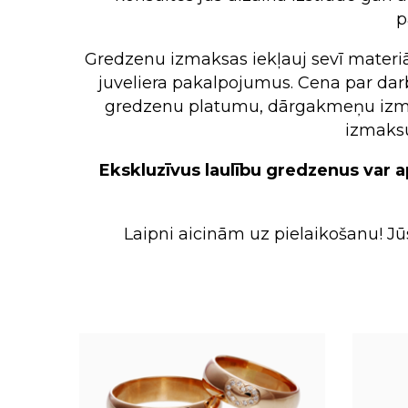
Classic
p
Ar dārgakmeņiem
Ar dārgakmeņiem
Pareizticīgi
Pareizticīgi
Avangard
Ar pusdārgakmeņiem
Ar pusdārgakmeņiem
Katoliskie
Katoliskie
Gredzenu izmaksas iekļauj sevī materiāl
Ar cirkonu
Ar cirkonu
Vecticībnie
Vecticībnie
juveliera pakalpojumus. Cena par dar
gredzenu platumu, dārgakmeņu izmēru,
Ar pērlēm
Ar pērlēm
izmaksu 
Bez akmeņiem
Bez akmeņiem
Zodiaka zīmes
Zodiaka zīmes
Ekskluzīvus laulību gredzenus var ap
Laipni aicinām uz pielaikošanu! Jū