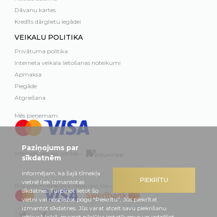
Dāvanu kartes
Kredīts dārglietu iegādei
VEIKALU POLITIKA
Privātuma politika
Interneta veikala lietošanas noteikumi
Apmaksa
Piegāde
Atgriešana
Mēs pieņemam:
Paziņojums par
Interneta veikala izstrāde –
sīkdatnēm
Informējam, ka šajā tīmekļa
PIEKRĪTU
vietnē tiek izmantotas
Droši pirkumi tiešsaistē ar Mastercard, Visa un Swedbank
sīkdatnes. Turpinot lietot šo
vietni vai nospiežot pogu “Piekrītu”, Jūs piekrītat
izmantot sīkdatnes. Jūs varat atcelt savu piekrišanu
jebkurā laikā, mainot pārlūka iestatījumus un izdzēšot