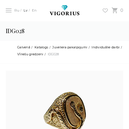
0
Ru
Lv
En
IDG028
Galvenā
Katalogs
Juveliera pakalpojumi
Individuālie darbi
Vīriešu gredzeni
IDG028