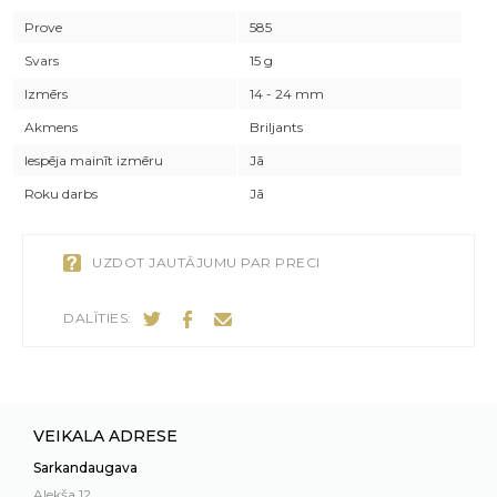
Prove
585
Svars
15 g
Izmērs
14 - 24 mm
Akmens
Briljants
Iespēja mainīt izmēru
Jā
Roku darbs
Jā
UZDOT JAUTĀJUMU PAR PRECI
DALĪTIES:
VEIKALA ADRESE
Sarkandaugava
Alekša 12,