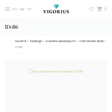
0
Ru
Lv
En
ID086
Galvenā
Katalogs
Juveliera pakalpojumi
Individuālie darbi
ID086