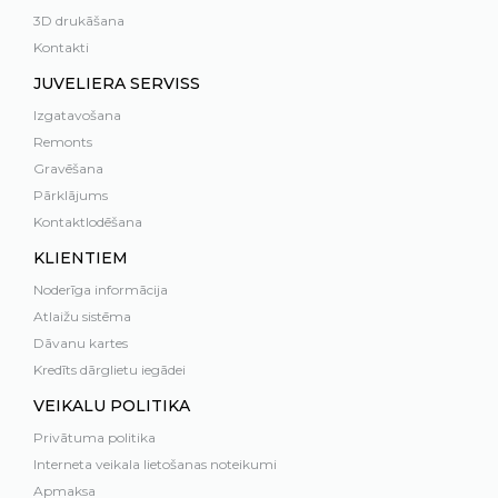
3D drukāšana
Kontakti
JUVELIERA SERVISS
Izgatavošana
Remonts
Gravēšana
Pārklājums
Kontaktlodēšana
KLIENTIEM
Noderīga informācija
Atlaižu sistēma
Dāvanu kartes
Kredīts dārglietu iegādei
VEIKALU POLITIKA
Privātuma politika
Interneta veikala lietošanas noteikumi
Apmaksa