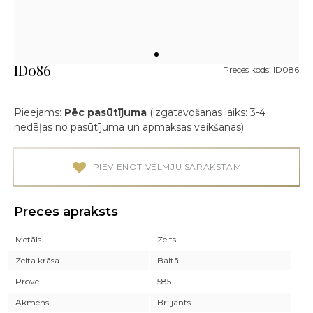
ID086
Preces kods: ID086
Pieejams:
Pēc pasūtījuma
(izgatavošanas laiks: 3-4
nedēļas no pasūtījuma un apmaksas veikšanas)
PIEVIENOT VĒLMJU SARAKSTAM
Preces apraksts
Metāls
Zelts
Zelta krāsa
Baltā
Prove
585
Akmens
Briljants