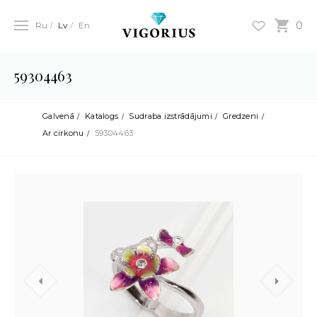
0
Ru
Lv
En
59304463
Galvenā
Katalogs
Sudraba izstrādājumi
Gredzeni
Ar cirkonu
59304463