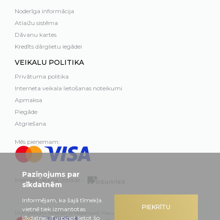
Noderīga informācija
Atlaižu sistēma
Dāvanu kartes
Kredīts dārglietu iegādei
VEIKALU POLITIKA
Privātuma politika
Interneta veikala lietošanas noteikumi
Apmaksa
Piegāde
Atgriešana
Mēs pieņemam:
Paziņojums par
Interneta veikala izstrāde –
sīkdatnēm
Informējam, ka šajā tīmekļa
PIEKRĪTU
vietnē tiek izmantotas
Droši pirkumi tiešsaistē ar Mastercard, Visa un Swedbank
sīkdatnes. Turpinot lietot šo