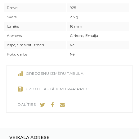
Prove
925
Svars
2.5 g
Izmērs
16 mm
Akmens
Cirkons, Emalja
Iespēja mainīt izmēru
Nē
Roku darbs
Nē
GREDZENU IZMĒRU TABULA
UZDOT JAUTĀJUMU PAR PRECI
DALĪTIES:
VEIKALA ADRESE