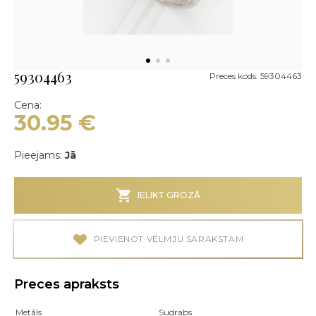
59304463
Preces kods: 59304463
Cena:
30.95
€
Pieejams:
Jā
IELIKT GROZĀ
PIEVIENOT VĒLMJU SARAKSTAM
Preces apraksts
Metāls
Sudrabs